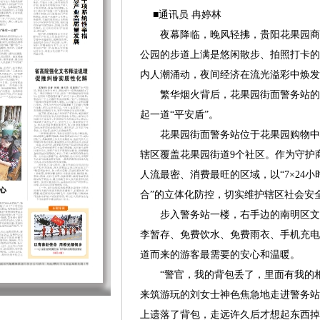
■通讯员 冉婷林
夜幕降临，晚风轻拂，贵阳花果园商
公园的步道上满是悠闲散步、拍照打卡的
内人潮涌动，夜间经济在流光溢彩中焕发
繁华烟火背后，花果园街面警务站的
起一道“平安盾”。
花果园街面警务站位于花果园购物中心广场
辖区覆盖花果园街道9个社区。作为守护
人流最密、消费最旺的区域，以“7×24
合”的立体化防控，切实维护辖区社会安
步入警务站一楼，右手边的南明区文
李暂存、免费饮水、免费雨衣、手机充电
道而来的游客最需要的安心和温暖。
“警官，我的背包丢了，里面有我的相
来筑游玩的刘女士神色焦急地走进警务站
上遗落了背包，走远许久后才想起东西掉