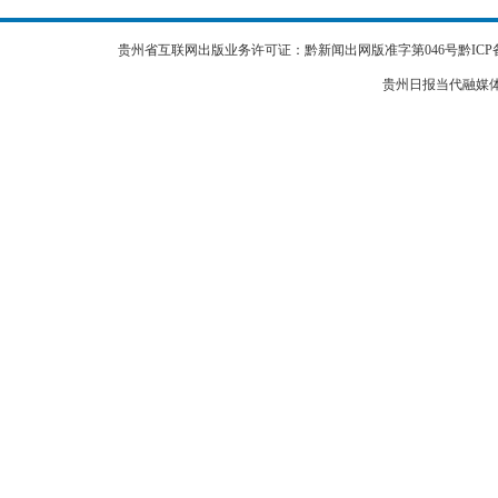
贵州省互联网出版业务许可证：黔新闻出网版准字第046号黔ICP备05003182号-1 Co
贵州日报当代融媒