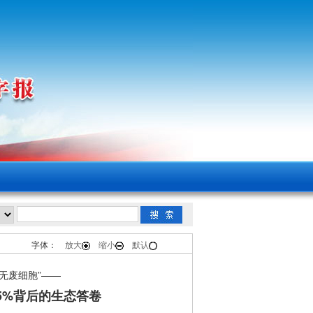
字体：
放大
缩小
默认
“无废细胞”——
.5%背后的生态答卷