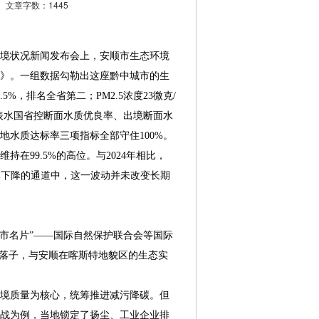
文章字数：1445
环境状况新闻发布会上，安顺市生态环境
报》。一组数据勾勒出这座黔中城市的生
%，排名全省第二；PM2.5浓度23微克/
地表水国省控断面水质优良率、出境断面水
地水质达标率三项指标全部守住100%。
99.5%的高位。与2024年相比，
整体下降的通道中，这一波动并未改变长期
城市名片”——国际自然保护联合会等国际
的落子，与安顺在喀斯特地貌区的生态实
境质量为核心，统筹推进减污降碳。但
战为例，当地锁定了扬尘、工业企业排